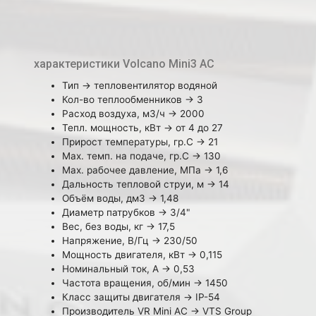
характеристики Volcano Mini3 AC
Тип → тепловентилятор водяной
Кол-во теплообменников → 3
Расход воздуха, м3/ч → 2000
Тепл. мощность, кВт → от 4 до 27
Прирост температуры, гр.C → 21
Max. темп. на подаче, гр.C → 130
Max. рабочее давление, MПa → 1,6
Дальность тепловой струи, м → 14
Объём воды, дм3 → 1,48
Диаметр патрубков → 3/4"
Вес, без воды, кг → 17,5
Напряжение, В/Гц → 230/50
Мощность двигателя, кВт → 0,115
Номинальный ток, A → 0,53
Частота вращения, об/мин → 1450
Класс защиты двигателя → IP-54
Производитель VR Mini AC → VTS Group